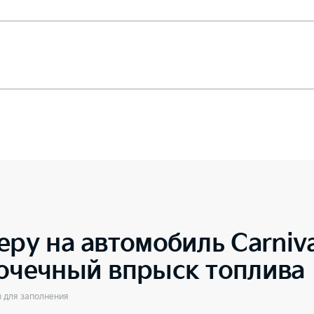
еру на автомобиль
Carniv
точечный впрыск топлива
ы для заполнения