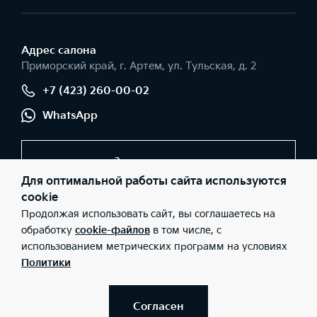
Адрес салонa
Приморский край, г. Артем, ул. Тульская, д. 2
+7 (423) 260-00-02
WhatsApp
Заказать звонок
Для оптимальной работы сайта используются
cookie
Продолжая использовать сайт, вы соглашаетесь на
© 2026 Юридические лица ООО «Сумотори-Авто» (Фактический
адрес: Приморский край, г. Артем, ул. Тульская, д. 2; Телефон:
обработку
cookie-файлов
в том числе, с
+7 (423) 260-00-02; ИНН: 2502040508; ОГРН: 1102502000017),
использованием метрических программ на условиях
ООО «Киа Россия и СНГ» (Фактический адрес: г.Москва, Валовая
26; Телефон: 8 800 301 08 80; ИНН: 7728674093; ОГРН:
Политики
5087746291760) ведут деятельность на территории РФ в
соответствии с законодательством РФ. Реализуемые товары
доступны к получению на территории РФ. Информация о
соответствующих моделях и комплектациях и их наличии, ценах,
Согласен
возможных выгодах и условиях приобретения доступна у