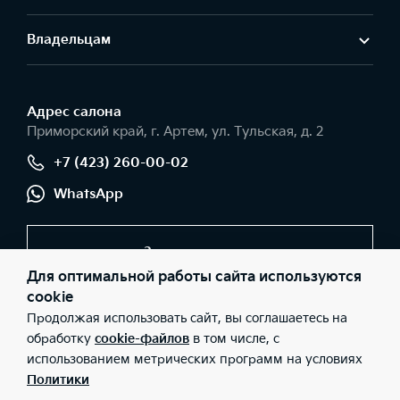
Владельцам
Адрес салонa
Приморский край, г. Артем, ул. Тульская, д. 2
+7 (423) 260-00-02
WhatsApp
Заказать звонок
Для оптимальной работы сайта используются
cookie
Продолжая использовать сайт, вы соглашаетесь на
© 2026 Юридические лица ООО «Сумотори-Авто» (Фактический
адрес: Приморский край, г. Артем, ул. Тульская, д. 2; Телефон:
обработку
cookie-файлов
в том числе, с
+7 (423) 260-00-02; ИНН: 2502040508; ОГРН: 1102502000017),
использованием метрических программ на условиях
ООО «Киа Россия и СНГ» (Фактический адрес: г.Москва, Валовая
26; Телефон: 8 800 301 08 80; ИНН: 7728674093; ОГРН:
Политики
5087746291760) ведут деятельность на территории РФ в