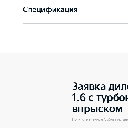
Спецификация
Заявка дил
1.6 с турб
впрыском
Поля, отмеченные *, обязательн