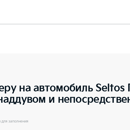
еру на автомобиль
Seltos
онаддувом и непосредств
ы для заполнения