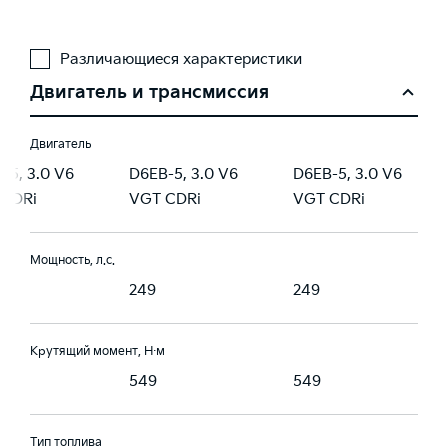
Различающиеся характеристики
Двигатель и трансмиссия
Двигатель
-5, 3.0 V6
D6EB-5, 3.0 V6
D6EB-5, 3.0 V6
 CDRi
VGT CDRi
VGT CDRi
Мощность, л.с.
249
249
Крутящий момент, Н·м
549
549
Тип топлива