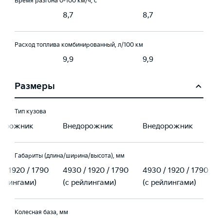
Время разгона 0-100 км/ч, с
8,7
8,7
Расход топлива комбинированный, л/100 км
9,9
9,9
Размеры
Тип кузова
дорожник
Внедорожник
Внедорожник
Габариты (длина/ширина/высота), мм
 / 1920 / 1790
4930 / 1920 / 1790
4930 / 1920 / 1790
ейлингами)
(с рейлингами)
(с рейлингами)
Колесная база, мм