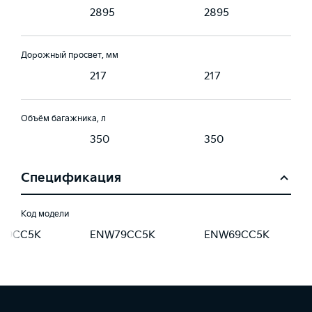
5
2895
2895
Дорожный просвет, мм
217
217
Объём багажника, л
350
350
Спецификация
Код модели
79CC5K
ENW79CC5K
ENW69CC5K